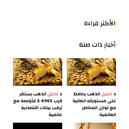
الأكثر قراءة
أخبار ذات صلة
د
تحليل
الذهب يحافظ
د
تحليل
الذهب يستقر
على مستوياته العالية
قرب 4965 $ للأونصة مع
مع توازن المخاطر
ترقب بيانات اقتصادية
العالمية
عالمية