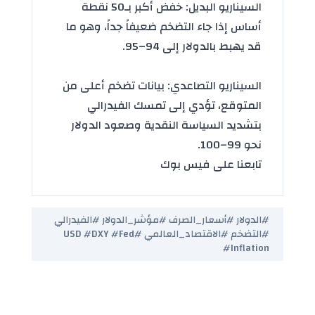
السيناريو البديل: خفض أكبر بـ50 نقطة
أساس إذا جاء التضخم ضعيفاً جداً، وهو ما
قد يهبط بالدولار إلى 94–95.
السيناريو التصاعدي: بيانات تضخم أعلى من
المتوقع، تؤدي إلى تمسك
الفيدرالي
بتشديد السياسة النقدية وصعود الدولار
نحو 99–100.
تابعنا على فيس بوك
#الدولار‬ #أسعار_الصرف‬ #مؤشر_الدولار‬ #الفيدرالي‬
#التضخم‬ #الاقتصاد_العالمي‬ #USD‬ #DXY‬ #Fed‬
#Inflation