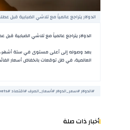
الدولار يتراجع عالمياً مع تلاشي الضبابية قبل عط
الدولار يتراجع عالمياً مع تلاشي الضبابية قبل 
بعد وصوله إلى أعلى مستوى في ستة أشهر، يشهد
العالمية، في ظل توقعات بانخفاض أسعار الفائد
#الدولار #سعر_الدولار #أسعار_الصرف #اقتصاد #USD #Forex #GlobalMarkets #عملات
أخبار ذات صلة