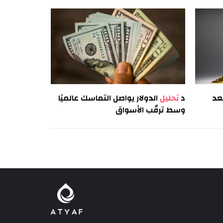
عد
د
تحليل
الدولار يواصل التماسك عالميًا
وسط ترقّب الأسواق