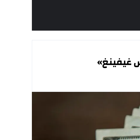
س غيفينغ»