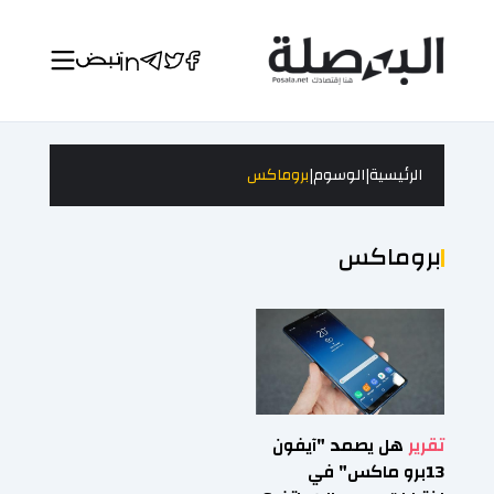
|
|
الرئيسية
الوسوم
بروماكس
بروماكس
تقرير
هل يصمد "آيفون
13برو ماكس" في