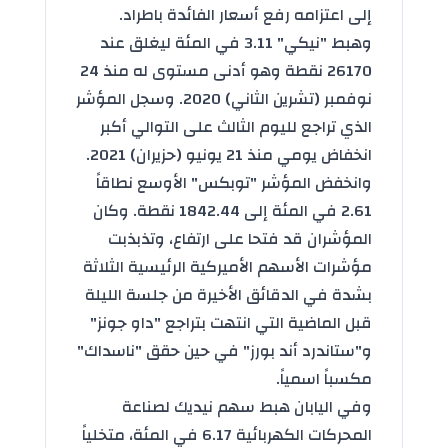
إلى اعتزامه رفع أسعار الفائدة باطراد.
وهبط "نيكي" 3.11 في المئة ليغلق عند
26170 نقطة وهو أدنى مستوى له منذ 24
نوفمبر (تشرين الثاني) 2020. وسجل المؤشر
الذي تراجع لليوم الثالث على التوالي أكبر
انخفاض يومي منذ 21 يونيو (حزيران) 2021.
وانخفض المؤشر "توبكس" الأوسع نطاقاً
2.61 في المئة إلى 1842.44 نقطة. وكان
المؤشران قد فتحا على ارتفاع، وتذبذبت
مؤشرات الأسهم الأميركية الرئيسية الثلاثة
بشدة في الدقائق الأخيرة من جلسة الليلة
قبل الماضية التي انتهت بتراجع "داو جونز"
و"ستاندرد أند بورز" في حين حقق "ناسداك"
مكسباً اسمياً.
وفي اليابان هبط سهم نيديك لصناعة
المحركات الكهربائية 6.17 في المئة، متخلياً