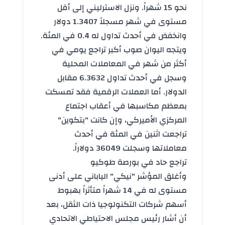
نحو 15 شهراً. ونزل الاسترليني إلى أقل
مستوى في شهر مسجلاً 1.3407 دولار
وانخفض في أحدث تداول له 0.4 في المئة.
ويتجه اليوان صوب أكبر تراجع يومي في
أكثر من شهر في المعاملات المحلية
وسجل في أحدث تداول 6.3632 مقابل
الدولار. أما العملات الرقمية فقد تمسكت
بمعظم مكاسبها في أعقاب اجتماع
المركزي الأميركي، وإن كانت "بتكوين"
تراجعت اثنين في المئة في أحدث
معاملاتها وسجلت 36049 دولاراً.
تراجع حاد في بورصة طوكيو
وأغلق المؤشر "نيكي" الياباني على أدنى
مستوى له في 14 شهراً متأثراً بهبوط
أسهم شركات التكنولوجيا ذات الثقل، بعد
أن أشار رئيس مجلس الاحتياطي الاتحادي