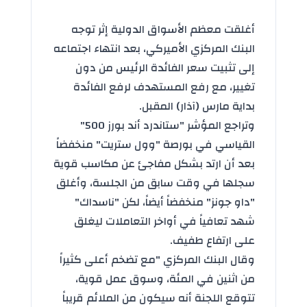
أغلقت معظم الأسواق الدولية إثر توجه
البنك المركزي الأميركي، بعد انتهاء اجتماعه
إلى تثبيت سعر الفائدة الرئيس من دون
تغيير، مع رفع المستهدف لرفع الفائدة
بداية مارس (آذار) المقبل.
وتراجع المؤشر "ستاندرد أند بورز 500"
القياسي في بورصة "وول ستريت" منخفضاً
بعد أن ارتد بشكل مفاجئ عن مكاسب قوية
سجلها في وقت سابق من الجلسة، وأغلق
"داو جونز" منخفضاً أيضاً، لكن "ناسداك"
شهد تعافياً في أواخر التعاملات ليغلق
على ارتفاع طفيف.
وقال البنك المركزي "مع تضخم أعلى كثيراً
من اثنين في المئة، وسوق عمل قوية،
تتوقع اللجنة أنه سيكون من الملائم قريباً