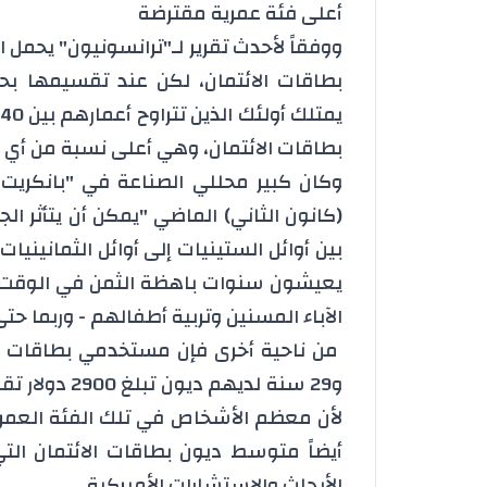
أعلى فئة عمرية مقترضة
بطاقات الائتمان، لكن عند تقسيمها بحس
بطاقات الائتمان، وهي أعلى نسبة من أي ف
وكان كبير محللي الصناعة في "بانكريت
(كانون الثاني) الماضي "يمكن أن يتأثر ا
بين أوائل الستينيات إلى أوائل الثمانين
يعيشون سنوات باهظة الثمن في الوقت ال
الآباء المسنين وتربية أطفالهم - وربما 
و29 سنة لديهم
لأن معظم الأشخاص في تلك الفئة العمرية
أيضاً متوسط ديون بطاقات الائتمان الت
الأبحاث والاستشارات الأميركية.