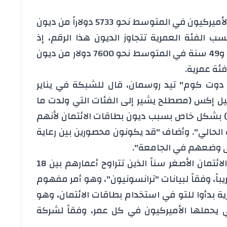
ووفقاً لأحدث تقرير لـ"ترانسونيون" يحمل الأميركيون في المتوسط نحو 5733 دولاراً من ديون
ب الفئة العمرية تتجاوز الديون هذا الرقم، إذ
يمتلك أولئك الذين تتراوح أعمارهم بين 40 و49 سنة في المتوسط نحو 7600 دولار من ديون
ئة عمرية.
 دوت كوم" تيد روسمان، قال للشبكة في يناير
لجيل إكس ‏(مصطلح يشير إلى الفئات التي ولدت ما
يات) بشكل خاص بسبب ديون بطاقات الائتمان لأنهم
حالي". وأضاف "قد يكونون محصورين بين رعاية
حتى وضعهم في الجامعة".
من ناحية أخرى فإن مستخدمي بطاقات الائتمان الأصغر سناً الذين تتراوح أعمارهم بين 18
 ديون تبلغ 2900 دولار تقريباً، وفقاً لبيانات "ترانسونيون"، وهو أمر مفهوم
 بدأوا للتو في استخدام بطاقات الائتمان، وهو
ي يحملها الأميركيون في كل عمر، وفقاً لشركة