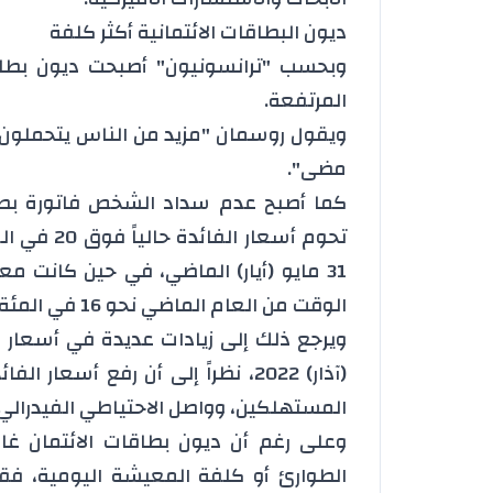
ديون البطاقات الائتمانية أكثر كلفة
وبحسب "ترانسونيون" أصبحت ديون بطاقا
المرتفعة.
ويقول روسمان "مزيد من الناس يتحملون د
مضى".
كما أصبح عدم سداد الشخص فاتورة بطاقت
تحوم أسعار
31 مايو (أيار) الماضي، في حين كانت م
الوقت من العام الماضي نحو 16 في المئة في المتوسط.
ويرجع ذلك إلى زيادات عديدة في أسعار ا
(آذار) 2022، نظراً إلى أن رفع أسع
المستهلكين، وواصل الاحتياطي الفيدرالي ز
وعلى رغم أن ديون بطاقات الائتمان غال
الطوارئ أو كلفة المعيشة اليومية، ف