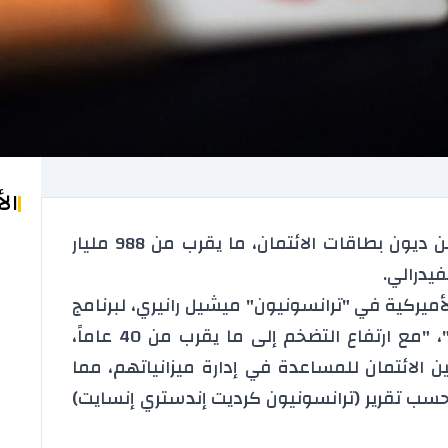
ال
يمتلك الأميركيون اليوم مبلغاً قياسياً من ديون بطاقات الائتمان، ما يقرب من 988 مليار
فيدرالي.
أميركية في "ترانسونيون" ميشيل رانيري، لبرنامج
"ميك إت" التي تبثه شبكة "سي أن بي"، "مع ارتفاع التضخم إلى ما يقرب من 40 عاماً،
 الائتمان للمساعدة في إدارة ميزانياتهم، مما
حسب تقرير (ترانسونيون كرديت إندستري إنسايت)