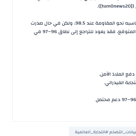
]).
قد يواصل مكاسبه نحو المقاومة عند 98.5، ولكن في حال صدرت
بيانات التضخم الأميركي لشهر يونيو أضعف من المتوقع، فقد يعود للتراجع إلى نطاق 96–97 في
تجابة
الفيدرالي
.
انات_التضخم #التجارة_العالمية