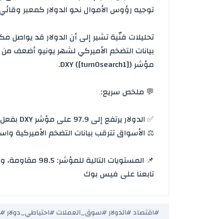
توجيه رؤوس الأموال نحو الدولار كمعبر وقائي ([turn0news20
تحليلات فنّية تشير إلى أن
الدولار
مؤشر DXY ([turn0search1]).
💬 ملخص سريع:
✅ الدولار يرتفع إلى 97.9 على مؤشر DXY بفعل دفع الملاذ الآمن.
⚖️
الأسواق
تترقب بيانات التضخم الأميركية واس
📌 المستويات التالية للمؤشر: 98.5 مقاومة، و96–97 دعم محتمل
تابعنا على فيس بوك
#اقتصاد #الدولار #سوق_العملات #احتياطي_دولار #بي