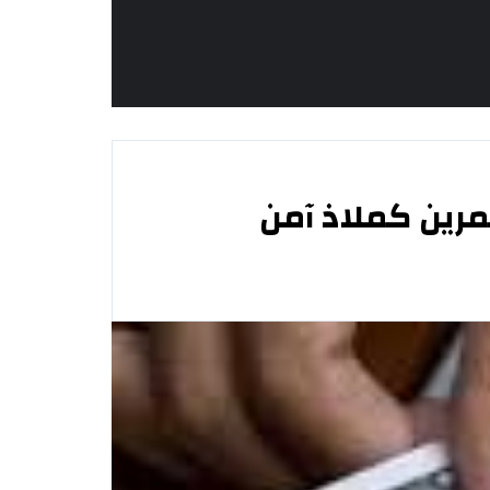
رين كملاذ آمن