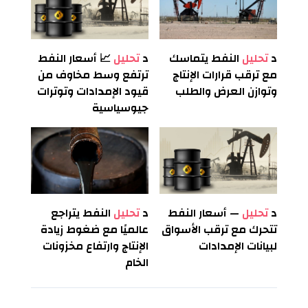
د
تحليل
النفط يتماسك
د
تحليل
📈 أسعار النفط
مع ترقب قرارات الإنتاج
ترتفع وسط مخاوف من
وتوازن العرض والطلب
قيود الإمدادات وتوترات
جيوسياسية
د
تحليل
— أسعار النفط
د
تحليل
النفط يتراجع
تتحرك مع ترقب الأسواق
عالميًا مع ضغوط زيادة
لبيانات الإمدادات
الإنتاج وارتفاع مخزونات
الخام