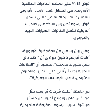
فرض 15٪ على معظم الصادرات الصناعية
الأوروبية. في المقابل، هدد
الاتحاد الأوروبي
بتفعيل "آلية الرد الانتقامي" التي تشمل
فرض رسوم تصل إلى 30٪ على صادرات
أمريكية تشمل الطائرات، السيارات، النبيذ
والبوربون.
وفي بيان رسمي من المفوضية الأوروبية،
أكدت أورسولا فون دير لاين أن “الاتحاد لن
يقبل بشروط مجحفة”، معتبرة أن “العلاقات
التجارية يجب أن تُبنى على التوازن والاحترام
المتبادل، لا على الإملاءات الجمركية”.
من جانبها، أعلنت شركات أوروبية مثل
فولكس فاجن وبوينغ أوروبا عن خسائر
مباشرة بسبب الرسوم المفروضة منذ بداية