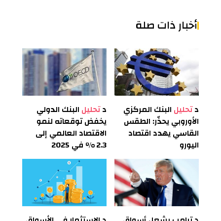
أخبار ذات صلة
د
تحليل
البنك المركزي
د
تحليل
البنك الدولي
الأوروبي يحذّر: الطقس
يخفض توقعاته لنمو
القاسي يهدد اقتصاد
الاقتصاد العالمي إلى
اليورو
2.3 % في 2025
د
ترامب يشعل أسواق
د
الاستثمار في الأسواق