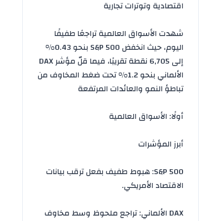
اقتصادية وتوترات تجارية
شهدت
الأسواق العالمية
تراجعًا طفيفًا
اليوم، حيث انخفض S&P 500 بنحو 0.43%
إلى 6,705 نقطة تقريبًا، فيما قلّ مؤشر DAX
الألماني بنحو 1.2% تحت ضغط المخاوف من
تباطؤ النمو والعائدات المرتفعة
أولًا: الأسواق العالمية
أبرز المؤشرات
S&P 500: هبوط طفيف بفعل ترقب
بيانات
الاقتصاد الأمريكي
.
DAX الألماني: تراجع ملحوظ وسط مخاوف