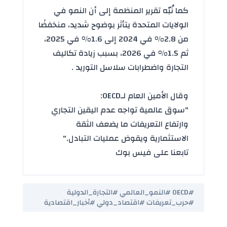
كما نُبّه تقرير المنظمة إلى أن النمو في
الولايات المتحدة يتأثر بوضوح شديد، منخفضًا
من 2.8% في 2024 إلى 1.6% في 2025،
ثم 1.5% في 2026، بسبب زيادة تكاليف
التجارة واضطرابات سلاسل التوريد .
وقال الأمين العام لـOECD:
"
سوق عالمية
تواجه عدم اليقين التجاري
وارتفاع التعريفات ما يضعف الثقة
الاستثمارية ويقوض عمليات التبادل."
تابعنا على فيس بوك
#OECD #النمو_العالمي #التجارة_الدولية
#حرب_تعريفات #اقتصاد_دولي #أخبار_اقتصادية