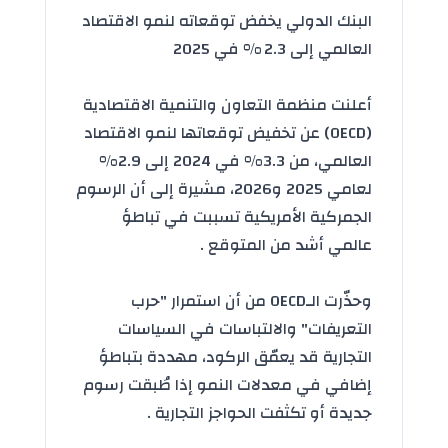
البنك الدولي يخفض توقعاته لنمو الاقتصاد
العالمي إلى 2.3 % في 2025
أعلنت منظمة التعاون والتنمية الاقتصادية
(OECD) عن تخفيض توقعاتها لنمو الاقتصاد
العالمي، من 3.3% في 2024 إلى 2.9%
لعامي 2025 و2026، مشيرة إلى أن
الرسوم
الجمركية الأمريكية
تسببت في تباطؤ
عالمي أشد من المتوقع .
وحذّرت
الـOECD
من أن استمرار "حرب
التعريفات" والالتباسات في السياسات
التجارية قد يعمّق الركود، مهددة بتباطؤ
إضافي في معدلات النمو إذا طُبقت رسوم
جديدة أو تكثفت الحواجز التجارية .