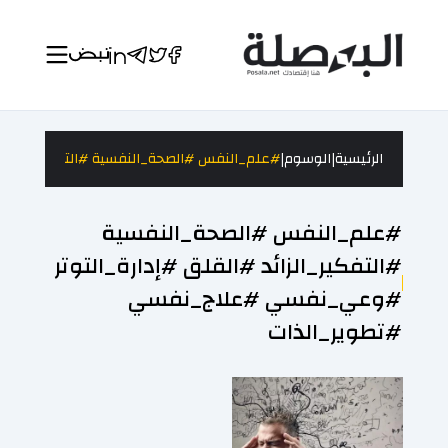
|
|
الرئيسية
الوسوم
#علم_النفس #الصحة_النفسية #التفكير_الزائد
#علم_النفس #الصحة_النفسية
#التفكير_الزائد #القلق #إدارة_التوتر
#وعي_نفسي #علاج_نفسي
#تطوير_الذات