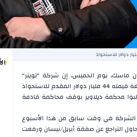
ال
لون ماسك، يوم الخميس، إن شركة "تويتر"
ترفض عرض مالك شركة "تسلا" البالغة قيمته 44 مليار دولار المقدم للاستحواذ
لبوا محكمة ديلاوير بوقف محاكمة قادمة
الشركة في وقت سابق من هذا الأسبوع
 حاول التراجع عن صفقة أبريل/نيسان ورفعت