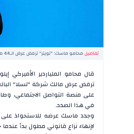
تفاصيل
محامو ماسك: "تويتر" ترفض عرض الـ44 مليار دولار للاستحواذ
قال محامو الملياردير الأميركي إي
على منصة التواصل الاجتماعي، وطا
في هذا الصدد.
وجدد ماسك عرضه للاستحواذ على 
لإنهاء نزاع قانوني مطول بدأ عندما