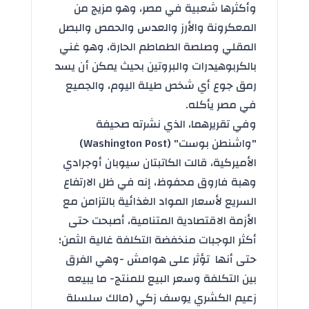
وأكثرها شعبية في مصر، وهو مزيج من
المعكرونة والأرز والعدس والحمص والبصل
المقلي وصلصة الطماطم الحارة، وهو غني
بالكربوهيدرات والبروتين بحيث يمكن أن يسد
رمق جوع أي شخص طيلة اليوم، والجميع
في مصر يأكله.
وفي تقريرهما، الذي نشرته صحيفة
"واشنطن بوست" (Washington Post)
الأميركية، قالت الكاتبتان سيوبان أوجرادي
وهبة فاروق محفوظ، إنه في ظل الارتفاع
السريع لأسعار المواد الغذائية بالتزامن مع
الأزمة الاقتصادية المتنامية، أصبحت حتى
أكثر الوجبات منخفضة التكلفة غالية الثمن؛
حتى أنها تؤثر على هوامش -وهي الفرق
بين التكلفة وسعر البيع للمنتج- ما يبيعه
زعيم الكشري يوسف زكي (مالك سلسلة