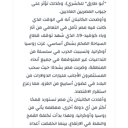
"أبو طارق" للكشري)، وكذلك تؤثر على
جيوب المصريين العاديين.
وأوضحت الكاتبتان أنه في الوقت الذي
كانت فيه مصر تأمل في التعافي من آثار
وباء كوفيد-19، الذي شهد توقف قطاع
السياحة الضخم بشكل أساسي، غزت روسيا
أوكرانيا، وتسببت الحرب في سلسلة من
التداعيات غير المتوقعة في جميع أنحاء
المنطقة، وضربت مصر بشدة؛ حيث سحب
المستثمرون الأجانب مليارات الدولارات من
البلاد في غضون أسابيع من الغزو، مما زعزع
استقرار الاقتصاد.
وأفادت الكاتبتان بأن مصر تستورد قمحًا
أكثر من أي دولة أخرى، معظمه يأتي من
روسيا وأوكرانيا، ولهذا بدأت تكلفة القمح
والنفط في الارتفاع، بينما انخفضت أعداد