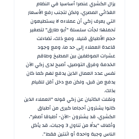
يزال الكشري عنصرا أساسيا في النظام
الغذائي المصري، ولكن لتجنب رفع الأسعار
التي يعرف زكي أن عملاءه لا يستطيعون
تحملها؛ لجأت سلسلة "أبو طارق" لتصغير
حجم الأطباق قليلا. ومع ذلك، تضاءلت
قاعدة العملاء إلى حد ما، ومع وجود
عشرات الموظفين بين المطبخ وطاقم
الخدمة وفرق التوصيل، أصبح لدى زكي الآن
نفس عدد العمال الذين يدفع لهم كما كان
يدفع من قبل، ولكن مع دخل أقل للقيام
بذلك.
ونقلت الكاتبان عن زكي قوله "العملاء الذين
كانوا يشترون أحجاما كبرى من أطباق
الكشري، قد يشترون -الآن- أطباقا أصغر"،
وأضاف "بدلًا من تناول 3 وجبات، قد يأكل
الناس وجبة واحدة أو اثنتين فقط".