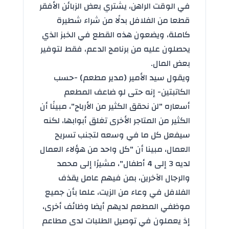
في الوقت الراهن، يشتري بعض الزبائن الأفقر
قطعا من الفلافل بدلًا من شراء شطيرة
كاملة، ويضعون هذه القطع في الخبز الذي
يحصلون عليه من برنامج الدعم، فقط لتوفير
بعض المال.
ويقول سيد الأمير (مدير مطعم) -حسب
الكاتبتين- إنه حتى لو ضاعف المطعم
أسعاره "لن نحقق الكثير من الأرباح"، مبينًا أن
الكثير من المتاجر الأخرى تغلق أبوابها، لكنه
سيفعل كل ما في وسعه لتجنب تسريح
العمال، مبينا أن "كل واحد من هؤلاء العمال
لديه 3 إلى 4 أطفال"، مشيرًا إلى محمد
والرجال الآخرين، بمن فيهم عامل يقذف
الفلافل في وعاء من الزيت، علما بأن جميع
موظفي المطعم لديهم أيضا وظائف أخرى،
إذ يعملون في توصيل الطلبات لدى مطاعم