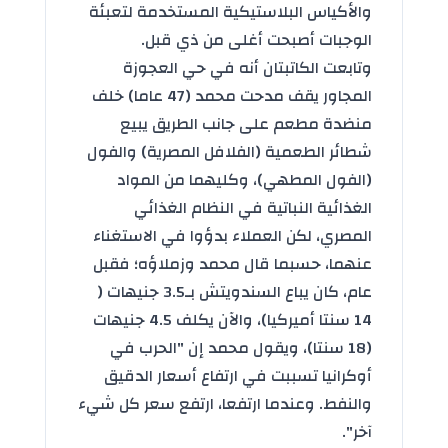
والأكياس البلاستيكية المستخدمة لتعبئة
الوجبات أصبحت أغلى من ذي قبل.
وتابعت الكاتبتان أنه في حي العجوزة
المجاور يقف مدحت محمد (47 عاما) خلف
منضدة مطعم على جانب الطريق يبيع
شطائر الطعمية (الفلافل المصرية) والفول
(الفول المطهي)، وكليهما من المواد
الغذائية النباتية في النظام الغذائي
المصري، لكن العملاء بدؤوا في الاستغناء
عنهما، حسبما قال محمد وزملاؤه؛ فقبل
عام، كان يباع السندويتش بـ3.5 جنيهات (
14 سنتا أميركيا)، والآن يكلف 4.5 جنيهات
(18 سنتا)، ويقول محمد إن "الحرب في
أوكرانيا تسببت في ارتفاع أسعار الدقيق
والنفط. وعندما ارتفعا، ارتفع سعر كل شيء
آخر".