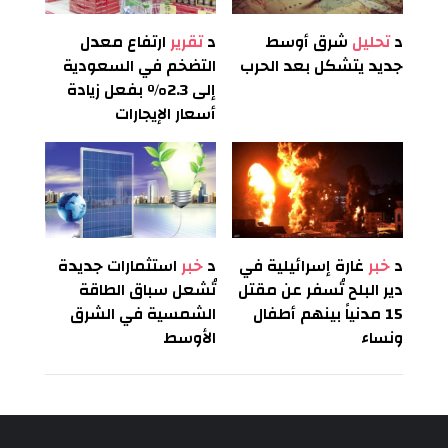
د
تحليل
شرق أوسط
د
تقرير
ارتفاع معدل
جديد يتشكل بعد الحرب
التضخم في السعودية
إلى 2.3% بفعل زيادة
أسعار الإيجارات
د
خبر
غارة إسرائيلية في
د
خبر
استثمارات جديدة
دير البلح تُسفر عن مقتل
تُشعل سباق الطاقة
15 مدنياً بينهم أطفال
الشمسية في الشرق
ونساء
الأوسط