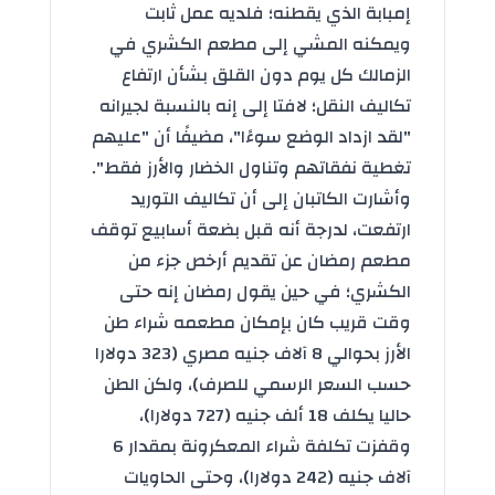
إمبابة الذي يقطنه؛ فلديه عمل ثابت
ويمكنه المشي إلى مطعم الكشري في
الزمالك كل يوم دون القلق بشأن ارتفاع
تكاليف النقل؛ لافتا إلى إنه بالنسبة لجيرانه
"لقد ازداد الوضع سوءًا"، مضيفًا أن "عليهم
تغطية نفقاتهم وتناول الخضار والأرز فقط".
وأشارت الكاتبان إلى أن تكاليف التوريد
ارتفعت، لدرجة أنه قبل بضعة أسابيع توقف
مطعم رمضان عن تقديم أرخص جزء من
الكشري؛ في حين يقول رمضان إنه حتى
وقت قريب كان بإمكان مطعمه شراء طن
الأرز بحوالي 8 آلاف جنيه مصري (323 دولارا
حسب السعر الرسمي للصرف)، ولكن الطن
حاليا يكلف 18 ألف جنيه (727 دولارا)،
وقفزت تكلفة شراء المعكرونة بمقدار 6
آلاف جنيه (242 دولارا)، وحتى الحاويات