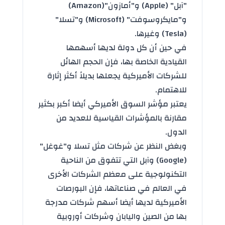
"آبل" (Apple) و"أمازون"(Amazon)
و"مايكروسوفت" (Microsoft) و"تسلا"
(Tesla) وغيرها.
في حين أن كل دولة لديها أسهمها
القيادية الخاصة بها، فإن الحجم الهائل
للشركات الأميركية يجعلها بديلاً أكثر إثارة
للاهتمام.
يعتبر مؤشر السوق الأميركي أيضا أكبر بكثير
مقارنة بالمؤشرات القياسية للعديد من
الدول.
وبغض النظر عن شركات مثل تسلا و"غوغل"
(Google) وآبل التي تتفوق من الناحية
التكنولوجية على معظم الشركات الأخرى
في العالم في صناعاتها، فإن البورصات
الأميركية لديها أيضا أسهم شركات مدرجة
بها من الصين واليابان وشركات أوروبية