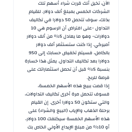
الآن، تخيل أنك قررت شراء أسهم تلك
الشركات الخمس بمبلغ ألف دولار. للقيام
بذلك، سوف تتحمل 50 دولارا في تكاليف
التداول -على افتراض أن الرسوم هي 10
دولارات- وهو ما يعادل 5% من ألف دولار
أميركي. إذا كنت ستستثمر ألف دولار
بالكامل، فسيتم تخفيض حسابك إلى 950
دولارا بعد تكاليف التداول. يمثل هذا خسارة
بنسبة 5% قبل أن تحصل استثماراتك على
فرصة للربح.
إذا قمت ببيع هذه الأسهم الخمسة،
فسوف تتحمل مرة أخرى تكاليف التداولات،
والتي ستكون 50 دولارا أخرى. إن القيام
برحلة الذهاب والإياب (البيع والشراء) على
هذه الأسهم الخمسة سيكلفك 100 دولار،
أو 10% من مبلغ الإيداع الأولي الخاص بك