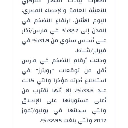
أظهرت بيانات الجهاز المركزي
للتعبئة العامة والإحصاء المصري،
اليوم الاثنين، ارتفاع التضخم في
المدن إلى 32.7% في مارس/آذار
على أساس سنوي من 31.9% في
فبراير/شباط.
وجاءت أرقام التضخم في مارس
أقل من توقعات "رويترز" في
استطلاع أجرته مؤخرا والتي كانت
عند 33.6%، إلا أنها تقترب من
أعلى مستوياتها على الإطلاق
والتي سجلتها في يوليو/تموز
2017 والتي بلغت 32.95%.