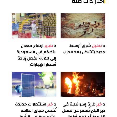
أخبار ذات صلة
د
تحليل
شرق أوسط
د
تقرير
ارتفاع معدل
جديد يتشكل بعد الحرب
التضخم في السعودية
إلى 2.3% بفعل زيادة
أسعار الإيجارات
د
خبر
غارة إسرائيلية في
د
خبر
استثمارات جديدة
دير البلح تُسفر عن مقتل
تُشعل سباق الطاقة
15 مدنياً بينهم أطفال
الشمسية في الشرق