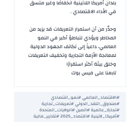
بلدان أمريكا اللاتينية انخفاضًا وغير متسق
في الأداء الاقتصادي .
وحذّر من أن استمرار
التعريفات
قد يزيد من
المخاطر ويؤدي لتباطؤ أكبر في النمو
العالمي، داعياً إلى تكاتف الجهود الدولية
لمعالجة الأزمة التجارية وتخفيف التعريفات
وخلق بيئة أكثر استقرارًا
تابعنا على فيس بوك
#الاقتصاد_العالمي #نمو_اقتصادي
#صندوق_النقد_الدولي #تعريفات_تجارية
#تجارة_عالمية #الصين #الولايات_المتحدة
#أمريكا_لاتينية #اقتصاد_2025 #تقارير_مالية