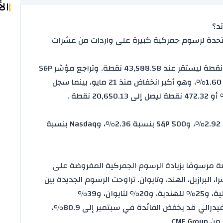
ال
تد؟
تحدة
لرسوم جمركية
كبيرة على واردات من عشرات
خسر مؤشر Dow Jones نحو 1.23% أو 542.40 نقطة ليستقر عند 43,588.58 نقطة. وتراجع مؤشر S&P
500 الأوسع نطاقًا بمقدار 101.38 نقطة بنسبة 1.60%، وهو أكبر انخفاض منذ 21 مايو، بينما سجل
خلال الأسبوع، انخفض مؤشر Dow Jones بنسبة 2.92%، وS&P 500 بنسبة 2.36%، وNasdaq بنسبة
ة مرسومًا بزيادة الرسوم الجمركية المفروضة على
البرازيل، الهند، وتايوان. تراوحت الرسوم الجديدة بين
35% على الواردات الكندية، و50% على البرازيلية، و25% للهندية، و20% لتايوان، و39%
فيدرالي قد يخفض
الفائدة
في سبتمبر إلى 80.9%،