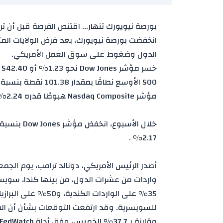
بورصة نيويورك تنهار… اقتنص الفرصة قبل أن تر
انخفضت بورصة نيويورك، بعد فرض الولايات الم
الدول وضغوط على سوق العمل الأمريكي.
مؤشر Nasdaq Composite هبوطًا قدره 2.24% أو 472.32 نقطة ليصل إلى 20,650.13 نقطة .
2.17% .
أصدر الرئيس الأمريكي،
دونالد ترامب
، يوم الجمع
واردات من عشرات الدول، من بينها كندا، سويسرا، 
للسويسرية. وقد ارتفعت التوقعات بشأن أن ال
مقارنة بـ37.7% الخميس، وفق أداة FedWatch من CME Group .