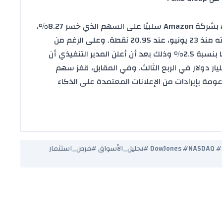
أثر الأداء المخيب لقسم الحوسبة السحابية AWS بشركة Amazon سلبيًا على السهم الذي خسر 8.27%،
بينما ارتفع مؤشر الخوف VIX إلى أعلى مستوياته منذ 23 يونيو، عند 20.95 نقطة. وعلى الرغم من
النتائج الجيدة لشركة Apple، فقد تراجع سهمها بنسبة 2.5% وذلك بعد أن أعلن المدير التنفيذي أن
وم الجمركية ستكلف الشركة حوالي 1.1 مليار دولار في الربع الثالث. وفي المقابل، قفز سهم
الذكاء
#البورصة_الأمريكية #تداول #أسواق_المال #DowJones #NASDAQ #S&P500 #تحليل_الأسواق #فرص_استثمار