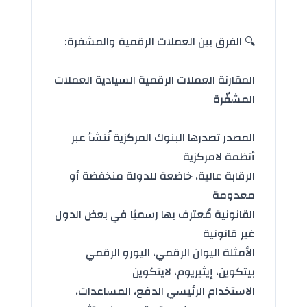
🔍 الفرق بين العملات الرقمية والمشفرة:
المقارنة
العملات الرقمية
السيادية العملات
المشفّرة
المصدر تصدرها
البنوك المركزية
تُنشأ عبر
أنظمة لامركزية
الرقابة عالية، خاضعة للدولة منخفضة أو
معدومة
القانونية مُعترف بها رسميًا في بعض الدول
غير قانونية
الأمثلة اليوان الرقمي، اليورو الرقمي
بيتكوين، إيثيريوم، لايتكوين
الاستخدام الرئيسي الدفع، المساعدات،